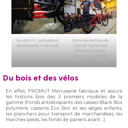
Le vélo G4 : polyvalent,
Dans les ateliers de
confortable et sécurisé
DOUZE Cycle
avec
Johanne Campa,
directeur de DOUZE
Cycles
Du bois et des vélos
En effet, PROMUT Menuiserie fabrique et assure
les finitions bois des 3 premiers modèles de la
gamme (Fonds antidérapants des caisses Black Box
polymère, caissons Eco Box et ses sièges enfants,
les planchers pour transport de marchandises, les
marches-pieds, les fonds de paniers avant…).